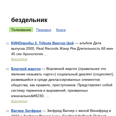
бездельник
Толкование
Перевод
Книги
КИНОпробы 2. Tribute Виктор Цой
— альбом Дата
81
выпуска 2000, Real Records Жанр Рок Длительность 68 мин
45 сек Хронология …
Википедия
Блатной жаргон
— Воровской жаргон (правильнее это
82
явление называть «арго») социальный диалект (социолект),
развившийся в среде деклассированных элементов
общества, как правило, преступников. Представляет собой
систему терминов и выражений, призванных
изначально&#8230; …
Википедия
Вагнер Зигфрид
— Зигфрид Вагнер с женой Винифред в
83