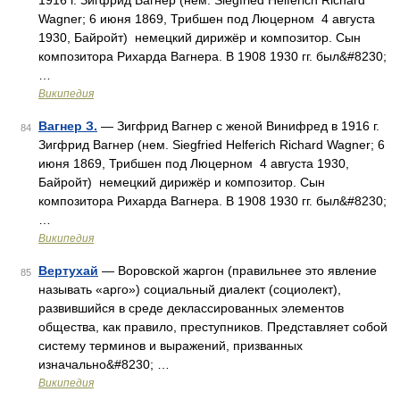
1916 г. Зигфрид Вагнер (нем. Siegfried Helferich Richard
Wagner; 6 июня 1869, Трибшен под Люцерном 4 августа
1930, Байройт) немецкий дирижёр и композитор. Сын
композитора Рихарда Вагнера. В 1908 1930 гг. был&#8230;
…
Википедия
Вагнер З.
— Зигфрид Вагнер с женой Винифред в 1916 г.
84
Зигфрид Вагнер (нем. Siegfried Helferich Richard Wagner; 6
июня 1869, Трибшен под Люцерном 4 августа 1930,
Байройт) немецкий дирижёр и композитор. Сын
композитора Рихарда Вагнера. В 1908 1930 гг. был&#8230;
…
Википедия
Вертухай
— Воровской жаргон (правильнее это явление
85
называть «арго») социальный диалект (социолект),
развившийся в среде деклассированных элементов
общества, как правило, преступников. Представляет собой
систему терминов и выражений, призванных
изначально&#8230; …
Википедия