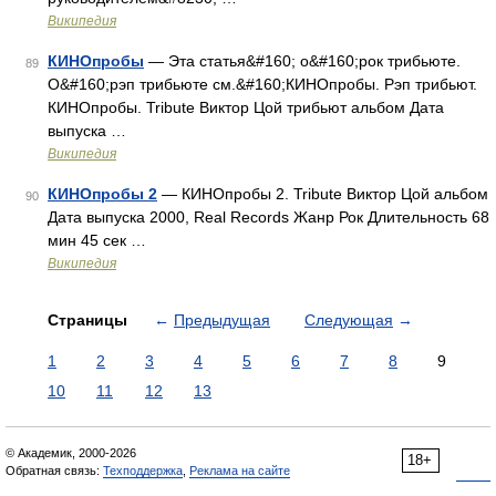
Википедия
КИНОпробы
— Эта статья&#160; о&#160;рок трибьюте.
89
О&#160;рэп трибьюте см.&#160;КИНОпробы. Рэп трибьют.
КИНОпробы. Tribute Виктор Цой трибьют альбом Дата
выпуска …
Википедия
КИНОпробы 2
— КИНОпробы 2. Tribute Виктор Цой альбом
90
Дата выпуска 2000, Real Records Жанр Рок Длительность 68
мин 45 сек …
Википедия
Страницы
←
Предыдущая
Следующая
→
1
2
3
4
5
6
7
8
9
10
11
12
13
© Академик, 2000-2026
18+
Обратная связь:
Техподдержка
,
Реклама на сайте