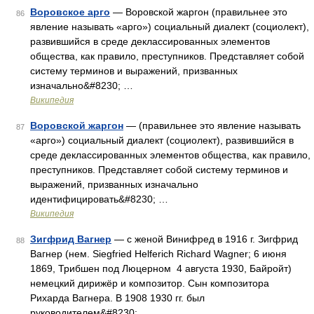
Воровское арго
— Воровской жаргон (правильнее это
86
явление называть «арго») социальный диалект (социолект),
развившийся в среде деклассированных элементов
общества, как правило, преступников. Представляет собой
систему терминов и выражений, призванных
изначально&#8230; …
Википедия
Воровской жаргон
— (правильнее это явление называть
87
«арго») социальный диалект (социолект), развившийся в
среде деклассированных элементов общества, как правило,
преступников. Представляет собой систему терминов и
выражений, призванных изначально
идентифицировать&#8230; …
Википедия
Зигфрид Вагнер
— с женой Винифред в 1916 г. Зигфрид
88
Вагнер (нем. Siegfried Helferich Richard Wagner; 6 июня
1869, Трибшен под Люцерном 4 августа 1930, Байройт)
немецкий дирижёр и композитор. Сын композитора
Рихарда Вагнера. В 1908 1930 гг. был
руководителем&#8230; …